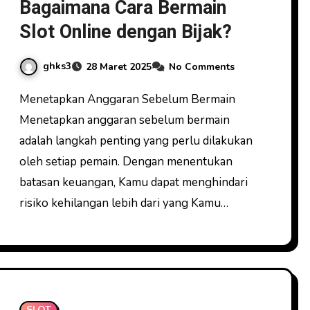
Bagaimana Cara Bermain
Slot Online dengan Bijak?
ghks3
28 Maret 2025
No Comments
Menetapkan Anggaran Sebelum Bermain
Menetapkan anggaran sebelum bermain
adalah langkah penting yang perlu dilakukan
oleh setiap pemain. Dengan menentukan
batasan keuangan, Kamu dapat menghindari
risiko kehilangan lebih dari yang Kamu…
SLOT