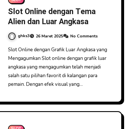
Slot Online dengan Tema
Alien dan Luar Angkasa
ghks3
26 Maret 2025
No Comments
Slot Online dengan Grafik Luar Angkasa yang
Mengagumkan Slot online dengan grafik luar
angkasa yang mengagumkan telah menjadi
salah satu pilihan favorit di kalangan para
pemain. Dengan efek visual yang…
SLOT