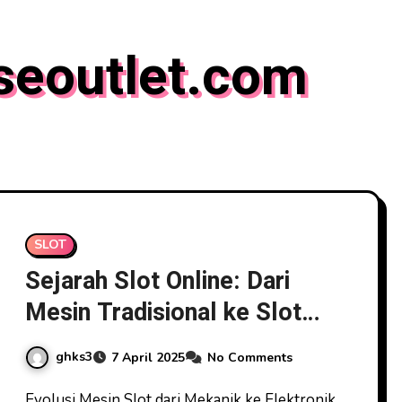
seoutlet.com
SLOT
Sejarah Slot Online: Dari
Mesin Tradisional ke Slot
Modern
ghks3
7 April 2025
No Comments
Evolusi Mesin Slot dari Mekanik ke Elektronik