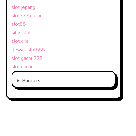
slot jepang
slot777 gacor
slot88
situs slot
slot qris
dewataslot888
slot gacor 777
slot gacor
Partners