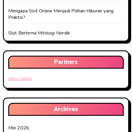
Mengapa Slot Online Menjadi Pilihan Hiburan yang
Praktis?
Slot Bertema Mitologi Nordik
Partners
situs casino
Archives
Mei 2026