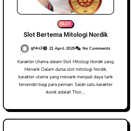
SLOT
Slot Bertema Mitologi Nordik
ghks3
21 April 2025
No Comments
Karakter Utama dalam Slot Mitologi Nordik yang
Menarik Dalam dunia slot mitologi Nordik,
karakter utama yang menarik menjadi daya tarik
tersendiri bagi para pemain. Salah satu karakter
ikonik adalah Thor,…