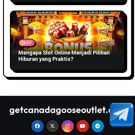
SLOT
Mengapa Slot Online Menjadi Pilihan
Hiburan yang Praktis?
getcanadagooseoutlet.com