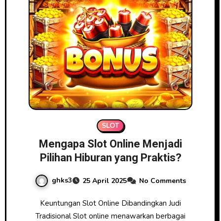
SLOT
Mengapa Slot Online Menjadi
Pilihan Hiburan yang Praktis?
ghks3
25 April 2025
No Comments
Keuntungan Slot Online Dibandingkan Judi
Tradisional Slot online menawarkan berbagai