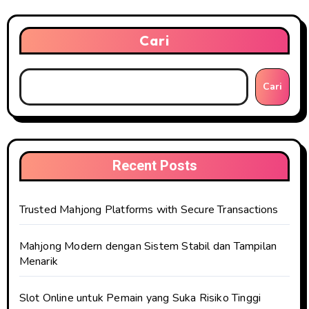
Cari
Cari
Recent Posts
Trusted Mahjong Platforms with Secure Transactions
Mahjong Modern dengan Sistem Stabil dan Tampilan
Menarik
Slot Online untuk Pemain yang Suka Risiko Tinggi