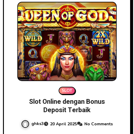
SLOT
Slot Online dengan Bonus
Deposit Terbaik
ghks3
20 April 2025
No Comments