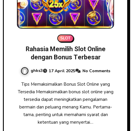
SLOT
Rahasia Memilih Slot Online
dengan Bonus Terbesar
ghks3
17 April 2025
No Comments
Tips Memaksimalkan Bonus Slot Online yang
Tersedia Memaksimalkan bonus slot online yang
tersedia dapat meningkatkan pengalaman
bermain dan peluang menang Kamu. Pertama-
tama, penting untuk memahami syarat dan
ketentuan yang menyertai…